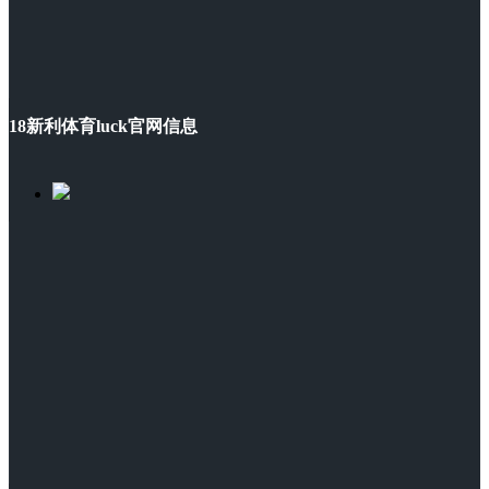
18新利体育luck官网信息