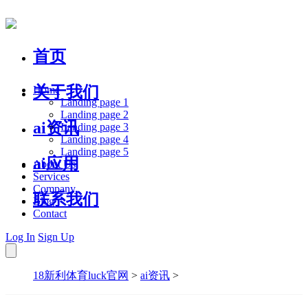
首页
关于我们
Home
Landing page 1
Landing page 2
ai资讯
Landing page 3
Landing page 4
Landing page 5
ai应用
About Us
Services
Company
联系我们
Blog
Contact
Log In
Sign Up
18新利体育luck官网
>
ai资讯
>