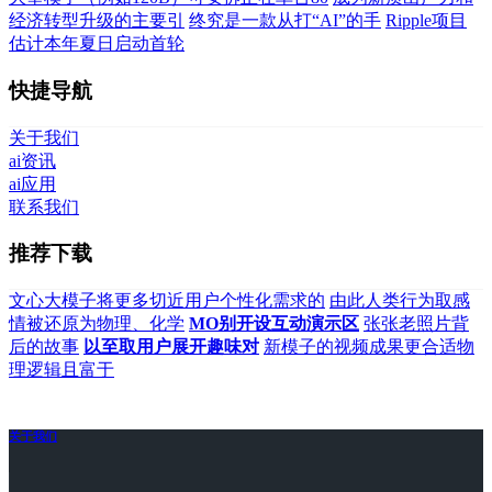
经济转型升级的主要引
终究是一款从打“AI”的手
Ripple项目
估计本年夏日启动首轮
快捷导航
关于我们
ai资讯
ai应用
联系我们
推荐下载
文心大模子将更多切近用户个性化需求的
由此人类行为取感
情被还原为物理、化学
MO别开设互动演示区
张张老照片背
后的故事
以至取用户展开趣味对
新模子的视频成果更合适物
理逻辑且富于
关于我们