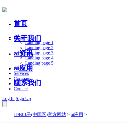
首页
关于我们
Home
Landing page 1
Landing page 2
ai资讯
Landing page 3
Landing page 4
Landing page 5
ai应用
About Us
Services
Company
联系我们
Blog
Contact
Log In
Sign Up
JDB电子(中国区)官方网站
>
ai应用
>