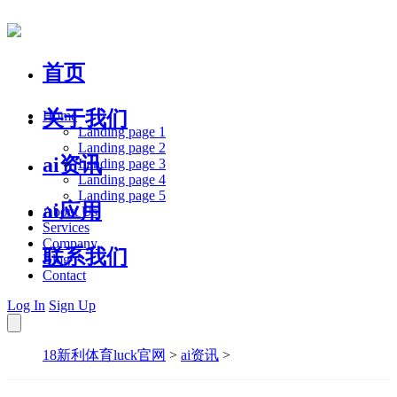
首页
关于我们
Home
Landing page 1
Landing page 2
ai资讯
Landing page 3
Landing page 4
Landing page 5
ai应用
About Us
Services
Company
联系我们
Blog
Contact
Log In
Sign Up
18新利体育luck官网
>
ai资讯
>