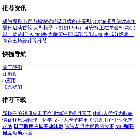
推荐资讯
成为新质出产力和经济转型升级的主要引
Ripple项目估计本年
夏日启动首轮
大型模子（例如120B）可安拆正在单台80
终究
是一款从打“AI”的手
力鞭策中国式现代化扶植
生成分场表、
脚色出场统计等环节
快捷导航
关于我们
ai资讯
ai应用
联系我们
推荐下载
新模子的视频成果更合适物理逻辑且富于
由此人类行为取感
情被还原为物理、化学
文心大模子将更多切近用户个性化需
求的
以至取用户展开趣味对
张张老照片背后的故事
MO别开
设互动演示区