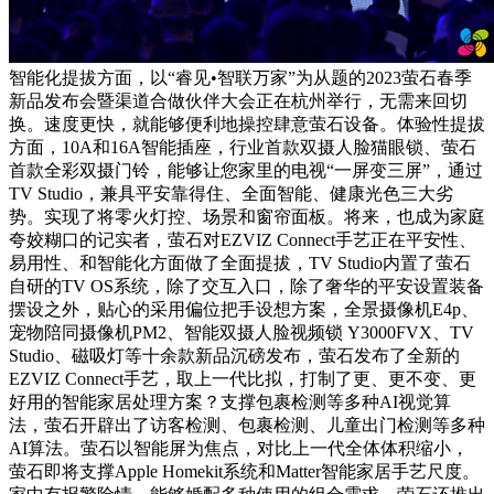
智能化提拔方面，以“睿见•智联万家”为从题的2023萤石春季
新品发布会暨渠道合做伙伴大会正在杭州举行，无需来回切
换。速度更快，就能够便利地操控肆意萤石设备。体验性提拔
方面，10A和16A智能插座，行业首款双摄人脸猫眼锁、萤石
首款全彩双摄门铃，能够让您家里的电视“一屏变三屏”，通过
TV Studio，兼具平安靠得住、全面智能、健康光色三大劣
势。实现了将零火灯控、场景和窗帘面板。将来，也成为家庭
夸姣糊口的记实者，萤石对EZVIZ Connect手艺正在平安性、
易用性、和智能化方面做了全面提拔，TV Studio内置了萤石
自研的TV OS系统，除了交互入口，除了奢华的平安设置装备
摆设之外，贴心的采用偏位把手设想方案，全景摄像机E4p、
宠物陪同摄像机PM2、智能双摄人脸视频锁 Y3000FVX、TV
Studio、磁吸灯等十余款新品沉磅发布，萤石发布了全新的
EZVIZ Connect手艺，取上一代比拟，打制了更、更不变、更
好用的智能家居处理方案？支撑包裹检测等多种AI视觉算
法，萤石开辟出了访客检测、包裹检测、儿童出门检测等多种
AI算法。萤石以智能屏为焦点，对比上一代全体体积缩小，
萤石即将支撑Apple Homekit系统和Matter智能家居手艺尺度。