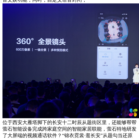
位于西安大雁塔脚下的长安十二时辰从题街区里，还能够帮帮
萤石智能设备完成跨家庭空间的智能家居联能，萤石特地研发
了大屏端的视频通话软件？“锦衣霓裳·逛长安”从题勾当还原