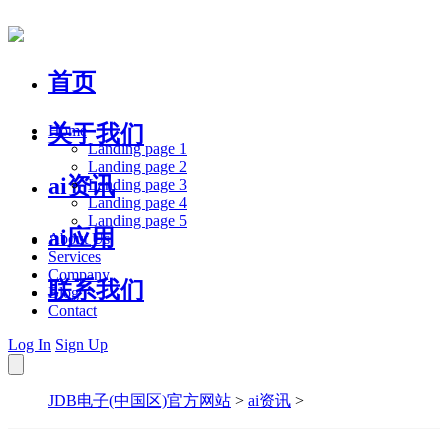
首页
关于我们
Home
Landing page 1
Landing page 2
ai资讯
Landing page 3
Landing page 4
Landing page 5
ai应用
About Us
Services
Company
联系我们
Blog
Contact
Log In
Sign Up
JDB电子(中国区)官方网站
>
ai资讯
>