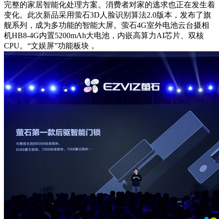
完整的家居智能化处理方案。消费者对家的逃求也正在发生着
变化。此次新品采用萤石3D人脸识别算法2.0版本，发布了旗
舰系列，成为多功能的智能大屏。萤石4G室外电池云台摄相
机HB8-4G内置5200mAh大电池，内嵌高算力AI芯片、双核
CPU。“文娱屏”功能板块，