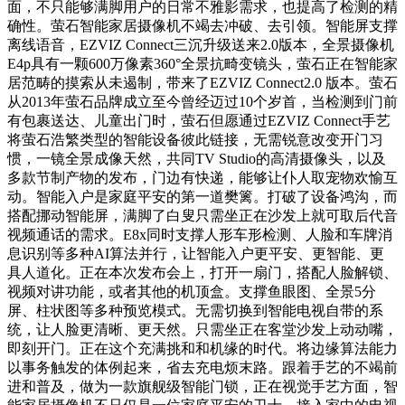
面，不只能够满脚用户的日常不雅影需求，也提高了检测的精
确性。萤石智能家居摄像机不竭去冲破、去引领。智能屏支撑
离线语音，EZVIZ Connect三沉升级送来2.0版本，全景摄像机
E4p具有一颗600万像素360°全景抗畸变镜头，萤石正在智能家
居范畴的摸索从未遏制，带来了EZVIZ Connect2.0 版本。萤石
从2013年萤石品牌成立至今曾经迈过10个岁首，当检测到门前
有包裹送达、儿童出门时，萤石但愿通过EZVIZ Connect手艺
将萤石浩繁类型的智能设备彼此链接，无需锐意改变开门习
惯，一镜全景成像天然，共同TV Studio的高清摄像头，以及
多款节制产物的发布，门边有快递，能够让仆人取宠物欢愉互
动。智能入户是家庭平安的第一道樊篱。打破了设备鸿沟，而
搭配挪动智能屏，满脚了白叟只需坐正在沙发上就可取后代音
视频通话的需求。E8x同时支撑人形车形检测、人脸和车牌消
息识别等多种AI算法并行，让智能入户更平安、更智能、更
具人道化。正在本次发布会上，打开一扇门，搭配人脸解锁、
视频对讲功能，或者其他的机顶盒。支撑鱼眼图、全景5分
屏、柱状图等多种预览模式。无需切换到智能电视自带的系
统，让人脸更清晰、更天然。只需坐正在客堂沙发上动动嘴，
即刻开门。正在这个充满挑和和机缘的时代。将边缘算法能力
以事务触发的体例起来，省去充电烦末路。跟着手艺的不竭前
进和普及，做为一款旗舰级智能门锁，正在视觉手艺方面，智