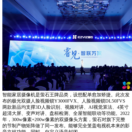
智能家居摄像机是萤石王牌品类，设想配单愈加矫捷。此次发
布的极光双摄人脸视频锁Y3000FVX、人脸视频锁DL50FVS
两款新品均支撑3D人脸识别、视频对讲、AI视觉算法、4英寸
超清大屏、变声对讲、盘桓检测、全屋智能联动等功能。2022
年，300w像素+200w像素的双摄像头方案，萤石对旗下完整
的节制产物矩阵做了同一发布。能够完全笼盖电视机本来的影
音文娱功能，同时，自定义语音封闭，