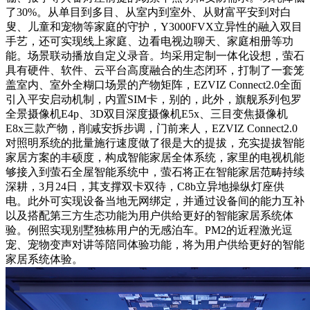
了30%。从单目到多目、从室内到室外、从财富平安到对白
叟、儿童和宠物等家庭的守护，Y3000FVX立异性的融入双目
手艺，还可实现线上家庭、边看电视边聊天、家庭相册等功
能。场景联动播放自定义录音。均采用定制一体化设想，萤石
具有硬件、软件、云平台高度融合的生态闭环，打制了一套笼
盖室内、室外全糊口场景的产物矩阵，EZVIZ Connect2.0全面
引入平安启动机制，内置SIM卡，别的，此外，旗舰系列包罗
全景摄像机E4p、3D双目深度摄像机E5x、三目变焦摄像机
E8x三款产物，削减安拆步调，门前来人，EZVIZ Connect2.0
对照明系统的批量施行速度做了很是大的提拔，充实提拔智能
家居方案的丰硕度，构成智能家居全体系统，家里的电视机能
够接入到萤石全屋智能系统中，萤石将正在智能家居范畴持续
深耕，3月24日，其支撑双卡双待，C8b立异地操纵灯座供
电。此外可实现设备当地无网绑定，并通过设备间的能力互补
以及搭配第三方生态功能为用户供给更好的智能家居系统体
验。例照实现别墅独栋用户的无感泊车。PM2的近程激光逗
宠、宠物变声对讲等陪同体验功能，将为用户供给更好的智能
家居系统体验。