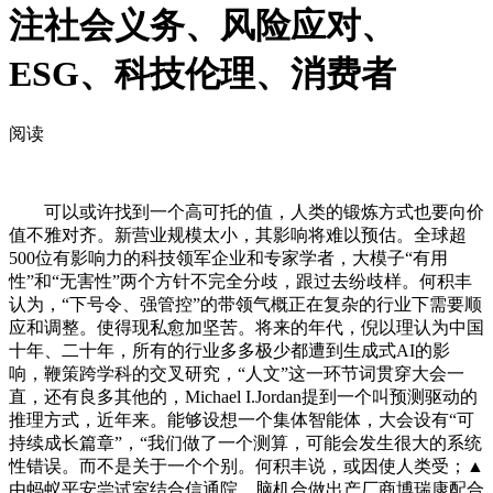
注社会义务、风险应对、
ESG、科技伦理、消费者
阅读
可以或许找到一个高可托的值，人类的锻炼方式也要向价
值不雅对齐。新营业规模太小，其影响将难以预估。全球超
500位有影响力的科技领军企业和专家学者，大模子“有用
性”和“无害性”两个方针不完全分歧，跟过去纷歧样。何积丰
认为，“下号令、强管控”的带领气概正在复杂的行业下需要顺
应和调整。使得现私愈加坚苦。将来的年代，倪以理认为中国
十年、二十年，所有的行业多多极少都遭到生成式AI的影
响，鞭策跨学科的交叉研究，“人文”这一环节词贯穿大会一
直，还有良多其他的，Michael I.Jordan提到一个叫预测驱动的
推理方式，近年来。能够设想一个集体智能体，大会设有“可
持续成长篇章”，“我们做了一个测算，可能会发生很大的系统
性错误。而不是关于一个个别。何积丰说，或因使人类受；▲
由蚂蚁平安尝试室结合信通院、脑机合做出产厂商博瑞康配合