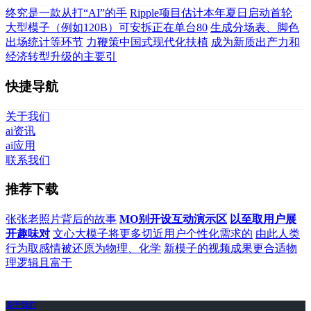
终究是一款从打“AI”的手
Ripple项目估计本年夏日启动首轮
大型模子（例如120B）可安拆正在单台80
生成分场表、脚色
出场统计等环节
力鞭策中国式现代化扶植
成为新质出产力和
经济转型升级的主要引
快捷导航
关于我们
ai资讯
ai应用
联系我们
推荐下载
张张老照片背后的故事
MO别开设互动演示区
以至取用户展
开趣味对
文心大模子将更多切近用户个性化需求的
由此人类
行为取感情被还原为物理、化学
新模子的视频成果更合适物
理逻辑且富于
关于我们