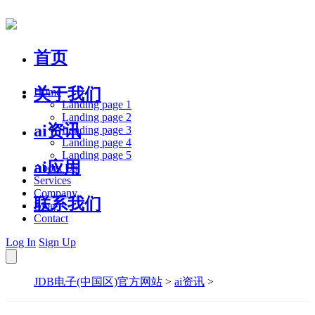
首页
关于我们
Home
Landing page 1
Landing page 2
ai资讯
Landing page 3
Landing page 4
Landing page 5
ai应用
About Us
Services
Company
联系我们
Blog
Contact
Log In
Sign Up
JDB电子(中国区)官方网站
>
ai资讯
>