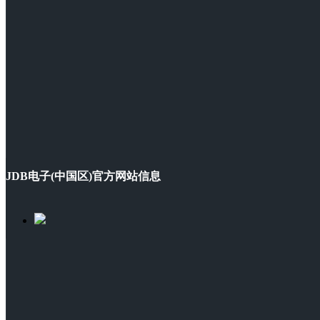
JDB电子(中国区)官方网站信息