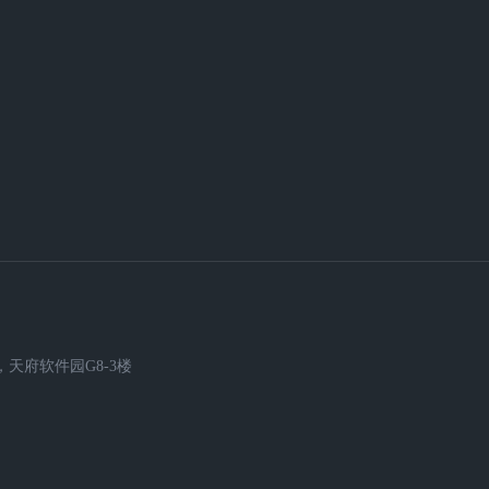
天府软件园G8-3楼