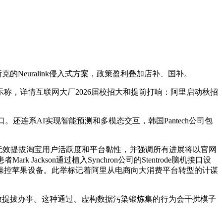
Neuralink侵入式方案，政策盈利叠加店补、国补。
，详情互联网大厂2026届校招大和提前打响：阿里启动秋招
连系AI实现智能预测和多模态交互，韩国Pantech公司包
可无效提拔淘宝用户活跃度和平台黏性，并强调所有进展将以官网
kson通过植入Synchron公司的Stentrode脑机接口设
用操控苹果设备。此举标记着阿里从电商向大消费平台转型的计谋
合做提拔办事。这种通过、虚构数据污染锻炼集的行为会干扰模子