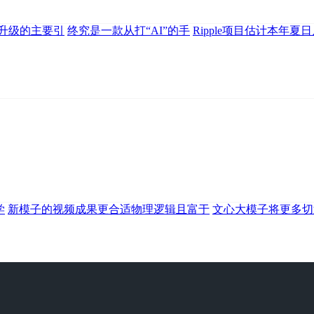
升级的主要引
终究是一款从打“AI”的手
Ripple项目估计本年夏
学
新模子的视频成果更合适物理逻辑且富于
文心大模子将更多切