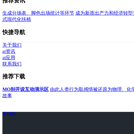
推荐资讯
生成分场表、脚色出场统计等环节
成为新质出产力和经济转型
式现代化扶植
快捷导航
关于我们
ai资讯
ai应用
联系我们
推荐下载
MO别开设互动演示区
由此人类行为取感情被还原为物理、化
故事
关于我们