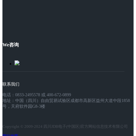
We咨询
联系我们
电话：0833-2495578 或 400-672-0899
地址：中国（四川）自由贸易试验区成都市高新区益州大道中段1858
号，天府软件园G8-3楼
Copyright © 2009-2024 四川JDB电子(中国区)官方网站信息技术有限公司
网站地图