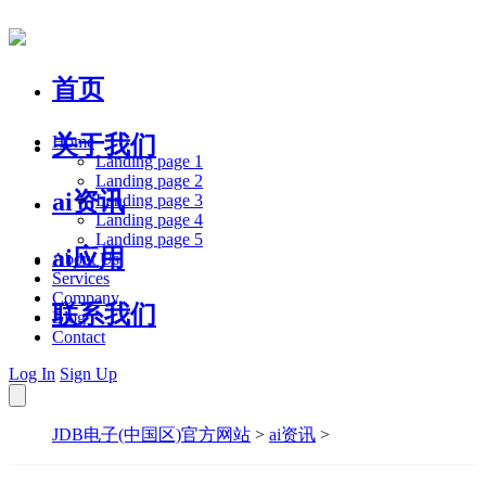
首页
关于我们
Home
Landing page 1
Landing page 2
ai资讯
Landing page 3
Landing page 4
Landing page 5
ai应用
About Us
Services
Company
联系我们
Blog
Contact
Log In
Sign Up
JDB电子(中国区)官方网站
>
ai资讯
>