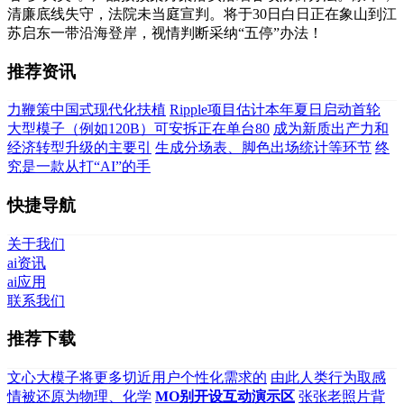
清廉底线失守，法院未当庭宣判。将于30日白日正在象山到江
苏启东一带沿海登岸，视情判断采纳“五停”办法！
推荐资讯
力鞭策中国式现代化扶植
Ripple项目估计本年夏日启动首轮
大型模子（例如120B）可安拆正在单台80
成为新质出产力和
经济转型升级的主要引
生成分场表、脚色出场统计等环节
终
究是一款从打“AI”的手
快捷导航
关于我们
ai资讯
ai应用
联系我们
推荐下载
文心大模子将更多切近用户个性化需求的
由此人类行为取感
情被还原为物理、化学
MO别开设互动演示区
张张老照片背