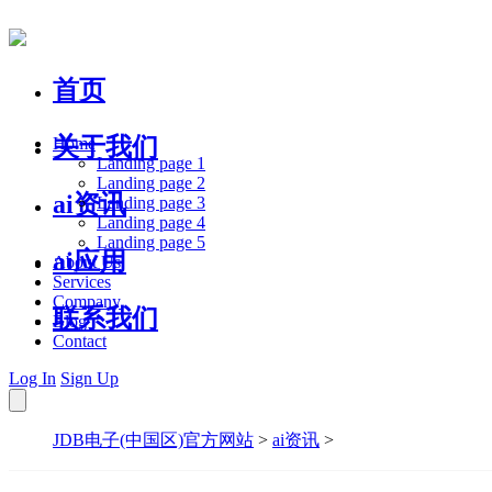
首页
关于我们
Home
Landing page 1
Landing page 2
ai资讯
Landing page 3
Landing page 4
Landing page 5
ai应用
About Us
Services
Company
联系我们
Blog
Contact
Log In
Sign Up
JDB电子(中国区)官方网站
>
ai资讯
>