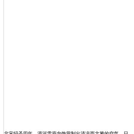
北宋绍圣四年，漠河雪原内饰营制出清凉而文雅的空气，日