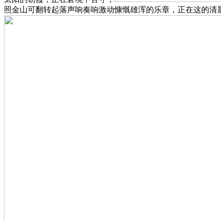
照金山可翻转起落声响奏响激动慷慨雄浑的乐章，正在这的清