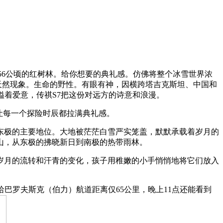
56公顷的红树林。给你想要的典礼感。仿佛将整个冰雪世界浓
天然现象。生命的野性。有眼有神，因横跨塔吉克斯坦、中国和
溢着爱意，传祺S7把这份对远方的诗意和浪漫。
让每一个探险时辰都拉满典礼感。
极的主要地位。大地被茫茫白雪严实笼盖，默默承载着岁月的
山，从东极的拂晓新日到南极的热带雨林。
月的流转和汗青的变化，孩子用稚嫩的小手悄悄地将它们放入
罗夫斯克（伯力）航道距离仅65公里，晚上11点还能看到