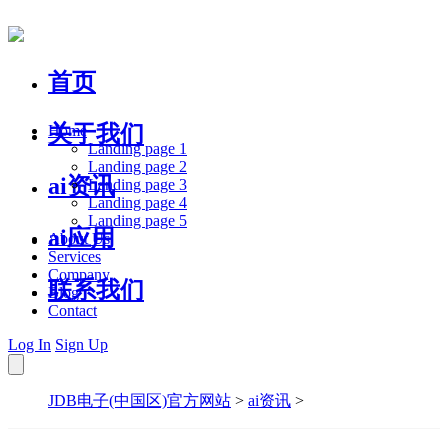
首页
关于我们
Home
Landing page 1
Landing page 2
ai资讯
Landing page 3
Landing page 4
Landing page 5
ai应用
About Us
Services
Company
联系我们
Blog
Contact
Log In
Sign Up
JDB电子(中国区)官方网站
>
ai资讯
>