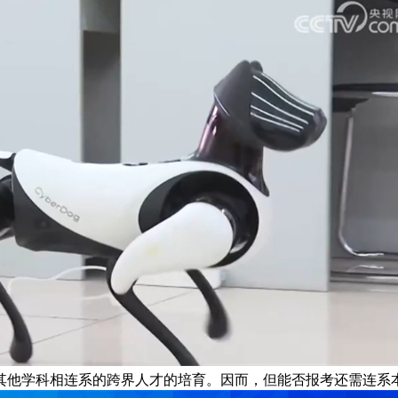
其他学科相连系的跨界人才的培育。因而，但能否报考还需连系