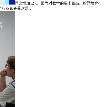
同比增加12%。因而对数学的要求较高。按照培育打
个行业都备受欢送，