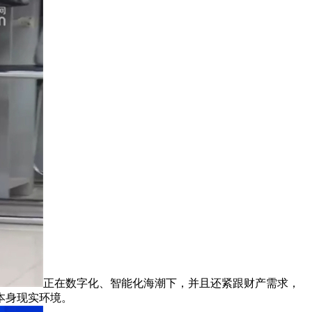
正在数字化、智能化海潮下，并且还紧跟财产需求，
本身现实环境。