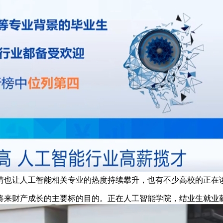
也让人工智能相关专业的热度持续攀升，也有不少高校的正在读
来财产成长的主要标的目的。正在人工智能学院，结业生就业