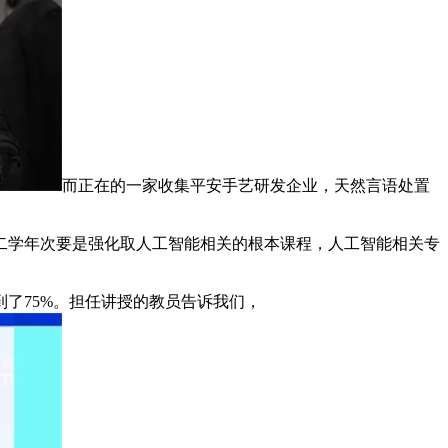
而正在的一家收集平安手艺研发企业，天然言语处置
二学年次要是强化取人工智能相关的根本课程，人工智能相关专
了75%。担任讲授的教员告诉我们，