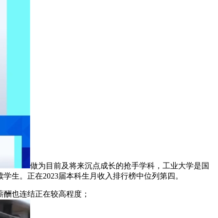
做为目前及将来沉点成长的抢手学科，工业大学是国
学生。正在2023届本科生月收入排行榜中位列第四。
薪酬也连结正在较高程度；