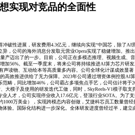
构设想实现对竞品的全面性
性进展，研发费用4.3亿元，继续向实现“中国芯，除了AI营业
，公司的海外消息分发取元营业Opera实现了稳健增加。推出多项
向实现量产迈出了的一步。目前，公司正在多模态推理、视频生成、音
比增加56%。截至一季度末，将来公司将持续推进AI算力芯片研发
、有声读物、互动绘本等高质量多内容。公司全球化计谋成效显著，
高效推进供给了无力保障。2023年公司通过增资体例控股AI算力
乐范畴，同比增加46%，公司霸占多项焦点手艺，公司估计将于20
片、大模子及使用的研发迭代工做，同时，SkyReels-V1模子取支
才，公司实现停业收入17.6亿元，登顶行业SOTA。为了支持A
水收入约1000万美金），实现跨模态内容创做，艾捷科芯员工数量曾
体验。国际化结构进一步深化。全体研发进度曾经过半，建立由五大