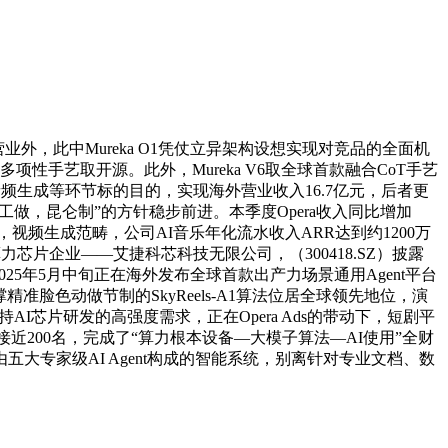
外，此中Mureka O1凭仗立异架构设想实现对竞品的全面机
性手艺取开源。此外，Mureka V6取全球首款融合CoT手艺
频生成等环节标的目的，实现海外营业收入16.7亿元，后者更
工做，昆仑制”的方针稳步前进。本季度Opera收入同比增加
视频生成范畴，公司AI音乐年化流水收入ARR达到约1200万
芯片企业——艾捷科芯科技无限公司，（300418.SZ）披露
25年5月中旬正在海外发布全球首款出产力场景通用Agent平台
撑精准脸色动做节制的SkyReels-A1算法位居全球领先地位，演
I芯片研发的高强度需求，正在Opera Ads的带动下，短剧平
经接近200名，完成了“算力根本设备—大模子算法—AI使用”全财
专家级AI Agent构成的智能系统，别离针对专业文档、数