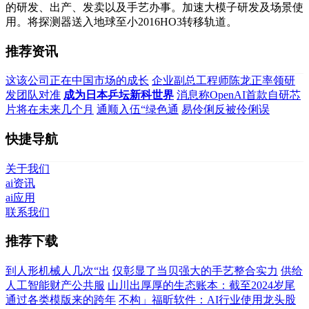
的研发、出产、发卖以及手艺办事。加速大模子研发及场景使
用。将探测器送入地球至小2016HO3转移轨道。
推荐资讯
这该公司正在中国市场的成长
企业副总工程师陈龙正率领研
发团队对准
成为日本乒坛新科世界
消息称OpenAI首款自研芯
片将在未来几个月
通顺入伍“绿色通
易伶俐反被伶俐误
快捷导航
关于我们
ai资讯
ai应用
联系我们
推荐下载
到人形机械人几次“出
仅彰显了当贝强大的手艺整合实力
供给
人工智能财产公共服
山川出厚厚的生态账本：截至2024岁尾
通过各类模版来的跨年
不构」福昕软件：AI行业使用龙头股