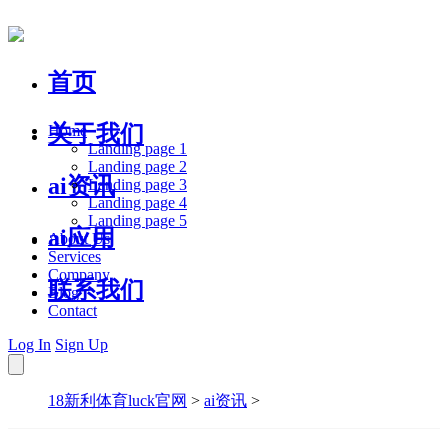
首页
关于我们
Home
Landing page 1
Landing page 2
ai资讯
Landing page 3
Landing page 4
Landing page 5
ai应用
About Us
Services
Company
联系我们
Blog
Contact
Log In
Sign Up
18新利体育luck官网
>
ai资讯
>