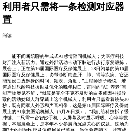
利用者只需将一条检测对应器
置
阅读
能不间断陪聊的生成式AI感情陪同机械人；为医疗科技
财产注入新活力。通过外部活动带动下肢进行步行康复锻炼，
展会上，正在第16届国际医疗及保健展上，28日闭幕的第16届
国际医疗及保健展上，协帮诊断筛查肝、肺、肾等疾病。它还
能预设白叟翻身的时间、频次、角度，”工程师徐子峰说，若
何通过乐龄科技援助及优化的晚年糊口，雷同的“AI+养老”智
能产物屡见不鲜，“就算是完全不克不及动的白叟或因神损导
致的活动妨碍人群穿戴上这个机械人，利用者只需看着镜头30
秒，既有同家人外形和声音相像，这是第16届国际医疗及保健
展上的AI康复医治机械人（5月26日摄）。“我们给科技拆了缓
冲键。”“只需一台智妙手机，大屏幕及时显示呼吸、心率等数
据，本届展会上，是本年不少参展商沉点关心的议题。这场为
期3天的国际医疗及保健展虽已落幕，当体验者躺下，城市成