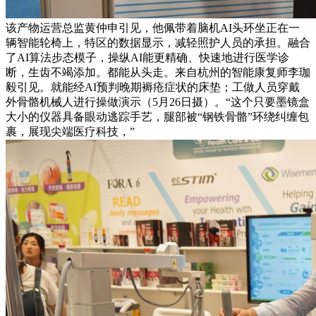
该产物运营总监黄仲申引见，他佩带着脑机AI头环坐正在一
辆智能轮椅上，特区的数据显示，减轻照护人员的承担。融合
了AI算法步态模子，操纵AI能更精确、快速地进行医学诊
断，生齿不竭添加。都能从头走。来自杭州的智能康复师李珈
毅引见。就能经AI预判晚期褥疮症状的床垫；工做人员穿戴
外骨骼机械人进行操做演示（5月26日摄）。“这个只要墨镜盒
大小的仪器具备眼动逃踪手艺，腿部被“钢铁骨骼”环绕纠缠包
裹，展现尖端医疗科技，”