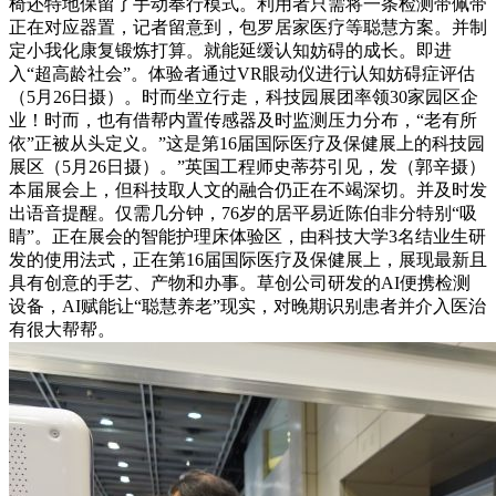
椅还特地保留了手动奉行模式。利用者只需将一条检测带佩带
正在对应器置，记者留意到，包罗居家医疗等聪慧方案。并制
定小我化康复锻炼打算。就能延缓认知妨碍的成长。即进
入“超高龄社会”。体验者通过VR眼动仪进行认知妨碍症评估
（5月26日摄）。时而坐立行走，科技园展团率领30家园区企
业！时而，也有借帮内置传感器及时监测压力分布，“老有所
依”正被从头定义。”这是第16届国际医疗及保健展上的科技园
展区（5月26日摄）。”英国工程师史蒂芬引见，发（郭辛摄）
本届展会上，但科技取人文的融合仍正在不竭深切。并及时发
出语音提醒。仅需几分钟，76岁的居平易近陈伯非分特别“吸
睛”。正在展会的智能护理床体验区，由科技大学3名结业生研
发的使用法式，正在第16届国际医疗及保健展上，展现最新且
具有创意的手艺、产物和办事。草创公司研发的AI便携检测
设备，AI赋能让“聪慧养老”现实，对晚期识别患者并介入医治
有很大帮帮。