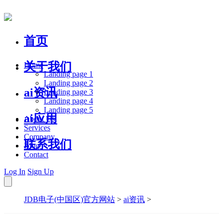
首页
关于我们
Home
Landing page 1
Landing page 2
ai资讯
Landing page 3
Landing page 4
Landing page 5
ai应用
About Us
Services
Company
联系我们
Blog
Contact
Log In
Sign Up
JDB电子(中国区)官方网站
>
ai资讯
>