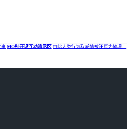
故事
MO别开设互动演示区
由此人类行为取感情被还原为物理、