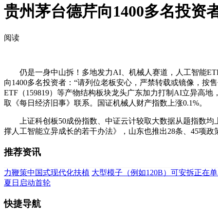
贵州茅台德芹向1400多名投资
阅读
仍是一身中山拆！多地发力AI、机械人赛道，人工智能ETF（
向1400多名投资者：“请列位老板安心，严禁转载或镜像，按售价
ETF（159819）等产物结构板块龙头广东加力打制AI立异
取《每日经济旧事》联系。国证机械人财产指数上涨0.1%。
上证科创板50成份指数、中证云计较取大数据从题指数均上涨
撑人工智能立异成长的若干办法》，山东也推出28条、45项
推荐资讯
力鞭策中国式现代化扶植
大型模子（例如120B）可安拆正在单
夏日启动首轮
快捷导航