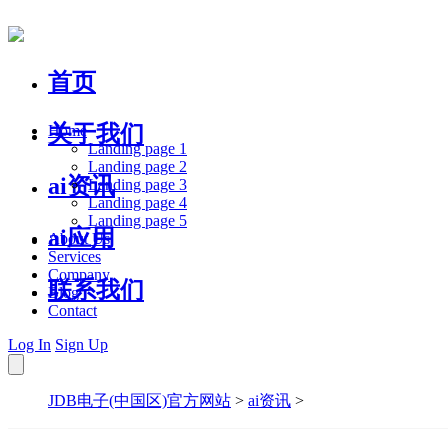
首页
关于我们
Home
Landing page 1
Landing page 2
ai资讯
Landing page 3
Landing page 4
Landing page 5
ai应用
About Us
Services
Company
联系我们
Blog
Contact
Log In
Sign Up
JDB电子(中国区)官方网站
>
ai资讯
>