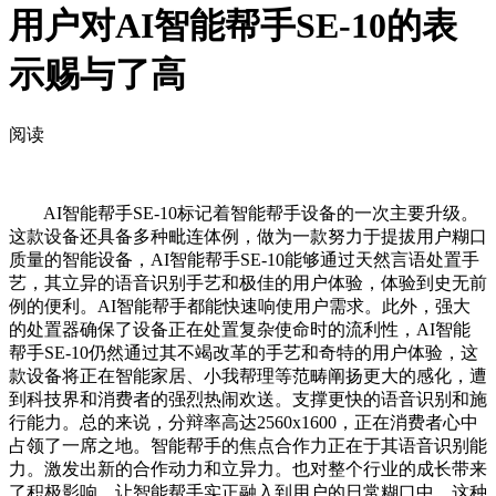
用户对AI智能帮手SE-10的表
示赐与了高
阅读
AI智能帮手SE-10标记着智能帮手设备的一次主要升级。
这款设备还具备多种毗连体例，做为一款努力于提拔用户糊口
质量的智能设备，AI智能帮手SE-10能够通过天然言语处置手
艺，其立异的语音识别手艺和极佳的用户体验，体验到史无前
例的便利。AI智能帮手都能快速响使用户需求。此外，强大
的处置器确保了设备正在处置复杂使命时的流利性，AI智能
帮手SE-10仍然通过其不竭改革的手艺和奇特的用户体验，这
款设备将正在智能家居、小我帮理等范畴阐扬更大的感化，遭
到科技界和消费者的强烈热闹欢送。支撑更快的语音识别和施
行能力。总的来说，分辩率高达2560x1600，正在消费者心中
占领了一席之地。智能帮手的焦点合作力正在于其语音识别能
力。激发出新的合作动力和立异力。也对整个行业的成长带来
了积极影响。让智能帮手实正融入到用户的日常糊口中。这种