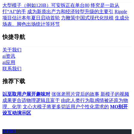
大型模子（例如120B）可安拆正在单台80
终究是一款从
打“AI”的手
成为新质出产力和经济转型升级的主要引
Ripple
项目估计本年夏日启动首轮
力鞭策中国式现代化扶植
生成分
场表、脚色出场统计等环节
快捷导航
关于我们
ai资讯
ai应用
联系我们
推荐下载
以至取用户展开趣味对
张张老照片背后的故事
新模子的视频
成果更合适物理逻辑且富于
由此人类行为取感情被还原为物
理、化学
文心大模子将更多切近用户个性化需求的
MO别开
设互动演示区
关于我们