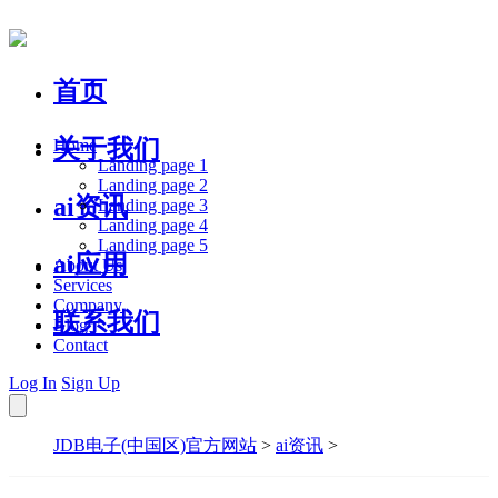
首页
关于我们
Home
Landing page 1
Landing page 2
ai资讯
Landing page 3
Landing page 4
Landing page 5
ai应用
About Us
Services
Company
联系我们
Blog
Contact
Log In
Sign Up
JDB电子(中国区)官方网站
>
ai资讯
>