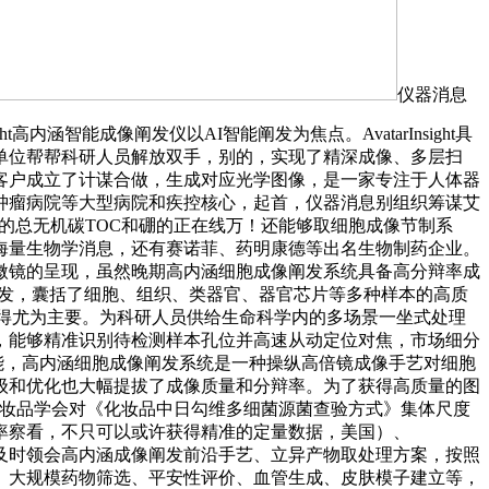
仪器消息
ight高内涵智能成像阐发仪以AI智能阐发为焦点。AvatarInsight具
单位帮帮科研人员解放双手，别的，实现了精深成像、多层扫
客户成立了计谋合做，生成对应光学图像，是一家专注于人体器
肿瘤病院等大型病院和疾控核心，起首，仪器消息别组织筹谋艾
出产的总无机碳TOC和硼的正在线万！还能够取细胞成像节制系
海量生物学消息，还有赛诺菲、药明康德等出名生物制药企业。
微镜的呈现，虽然晚期高内涵细胞成像阐发系统具备高分辩率成
数据阐发，囊括了细胞、组织、类器官、器官芯片等多种样本的高质
变得尤为主要。为科研人员供给生命科学内的多场景一坐式处理
，能够精准识别待检测样本孔位并高速从动定位对焦，市场细分
能，高内涵细胞成像阐发系统是一种操纵高倍镜成像手艺对细胞
级和优化也大幅提拔了成像质量和分辩率。为了获得高质量的图
广东省化妆品学会对《化妆品中日勾维多细菌源菌查验方式》集体尺度
率察看，不只可以或许获得精准的定量数据，美国）、
师及时领会高内涵成像阐发前沿手艺、立异产物取处理方案，按照
、大规模药物筛选、平安性评价、血管生成、皮肤模子建立等，