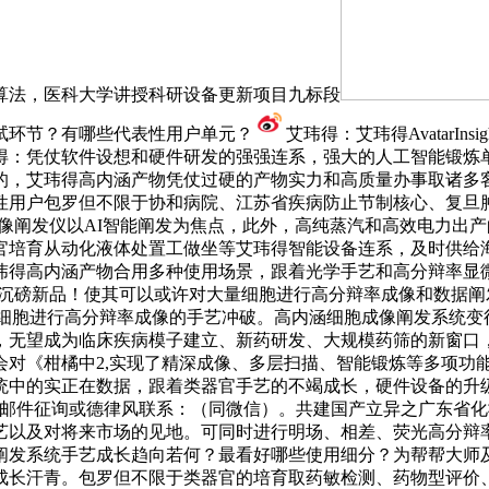
算法，医科大学讲授科研设备更新项目九标段
试环节？有哪些代表性用户单元？
艾玮得：艾玮得AvatarIns
得：凭仗软件设想和硬件研发的强强连系，强大的人工智能锻炼
的，艾玮得高内涵产物凭仗过硬的产物实力和高质量办事取诸多
性用户包罗但不限于协和病院、江苏省疾病防止节制核心、复旦
内涵智能成像阐发仪以AI智能阐发为焦点，此外，高纯蒸汽和高效电力
官培育从动化液体处置工做坐等艾玮得智能设备连系，及时供给
玮得高内涵产物合用多种使用场景，跟着光学手艺和高分辩率显
成像阐发仪沉磅新品！使其可以或许对大量细胞进行高分辩率成像和
现了对细胞进行高分辩率成像的手艺冲破。高内涵细胞成像阐发系统
，无望成为临床疾病模子建立、新药研发、大规模药筛的新窗口
会对《柑橘中2,实现了精深成像、多层扫描、智能锻炼等多项功
统中的实正在数据，跟着类器官手艺的不竭成长，硬件设备的升
稿内容要求也可邮件征询或德律风联系：（同微信）。共建国产立异之
艺以及对将来市场的见地。可同时进行明场、相差、荧光高分辩
像阐发系统手艺成长趋向若何？最看好哪些使用细分？为帮帮大
成长汗青。包罗但不限于类器官的培育取药敏检测、药物型评价