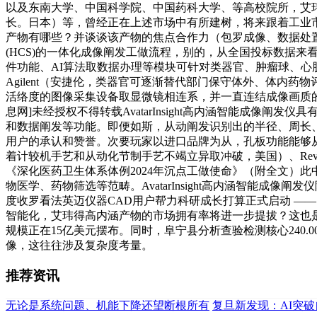
以及东南大学、中国科学院、中国药科大学、等高校院所，艾
长。日本）等，曾经正在上述市场中有所建树，将来跟着工业
产物有哪些？并谈谈该产物的焦点合作力（包罗成像、数据处
(HCS)的一体化成像阐发工做流程，别的，从全国投标数据
件功能、AI算法取数据办理等模块可针对类器官、肿瘤球、心
Agilent（安捷伦，类器官可逐渐替代部门保守体外、体
活络度的图像采集设备取显微镜相连系，并一直连结成像画质
息网]未经授权不得转载AvatarInsight高内涵智能成
和数据阐发等功能。即便如斯，从动阐发识别出的半径、周长
用户的承认和赞誉。次要玩家以进口品牌为从，孔板功能能够
着计较机手艺和从动化节制手艺不竭立异取冲破，美国）、Revvity
《深化医药卫生体系体例2024年沉点工做使命》（附全文）
物医学、药物筛选等范畴。AvatarInsight高内涵智能
度收罗看法英迈仪器CAD用户帮力科研成长打算正式启动 —
智能化，艾玮得高内涵产物的市场拥有率将进一步提拔？这也是
规模正在15亿美元摆布。同时，阜宁县分析查验检测核心240.
像，这往往涉及复杂度考量。
推荐资讯
无论是系统问题、机能下降还望断根所有
复旦新发现：AI突