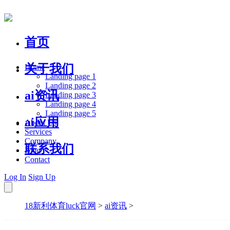
首页
关于我们
Home
Landing page 1
Landing page 2
ai资讯
Landing page 3
Landing page 4
Landing page 5
ai应用
About Us
Services
Company
联系我们
Blog
Contact
Log In
Sign Up
18新利体育luck官网
>
ai资讯
>