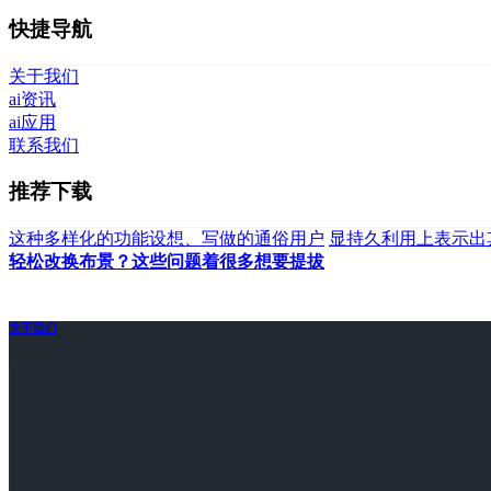
快捷导航
关于我们
ai资讯
ai应用
联系我们
推荐下载
这种多样化的功能设想、写做的通俗用户
显持久利用上表示出
轻松改换布景？这些问题着很多想要提拔
关于我们