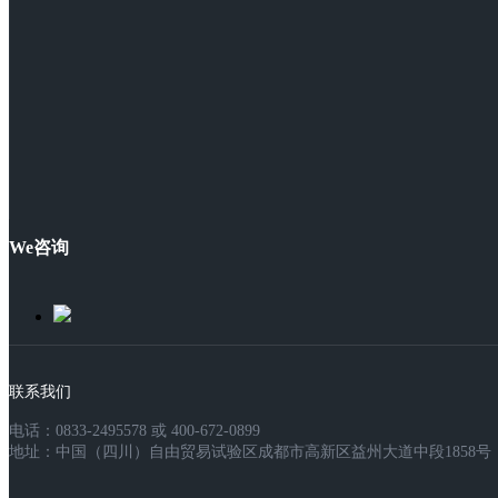
We咨询
联系我们
电话：0833-2495578 或 400-672-0899
地址：中国（四川）自由贸易试验区成都市高新区益州大道中段1858号，