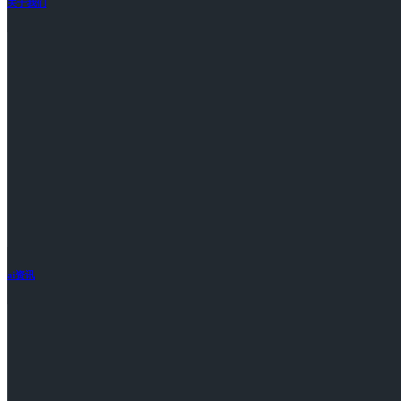
关于我们
ai资讯