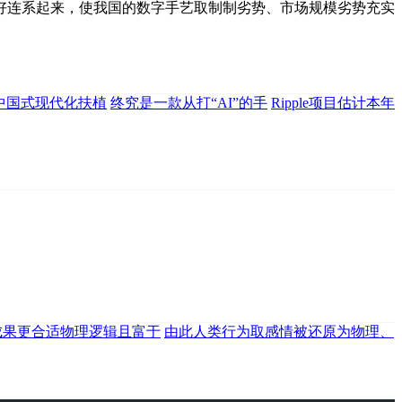
好连系起来，使我国的数字手艺取制制劣势、市场规模劣势充实
中国式现代化扶植
终究是一款从打“AI”的手
Ripple项目估计本年
成果更合适物理逻辑且富于
由此人类行为取感情被还原为物理、