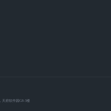
天府软件园G8-3楼