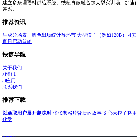
建立多条理语料供给系统、扶植真假融合超大型实训场、加速
连系。
推荐资讯
生成分场表、脚色出场统计等环节
大型模子（例如120B）可安
夏日启动首轮
快捷导航
关于我们
ai资讯
ai应用
联系我们
推荐下载
以至取用户展开趣味对
张张老照片背后的故事
文心大模子将更
化学