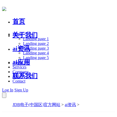
首页
关于我们
Home
Landing page 1
Landing page 2
ai资讯
Landing page 3
Landing page 4
Landing page 5
ai应用
About Us
Services
Company
联系我们
Blog
Contact
Log In
Sign Up
JDB电子(中国区)官方网站
>
ai资讯
>