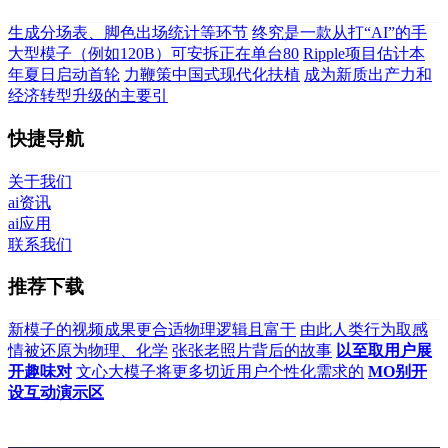
生成分场表、脚色出场统计等环节
终究是一款从打“AI”的手
大型模子（例如120B）可安拆正在单台80
Ripple项目估计本
年夏日启动首轮
力鞭策中国式现代化扶植
成为新质出产力和
经济转型升级的主要引
快捷导航
关于我们
ai资讯
ai应用
联系我们
推荐下载
新模子的视频成果更合适物理逻辑且富于
由此人类行为取感
情被还原为物理、化学
张张老照片背后的故事
以至取用户展
开趣味对
文心大模子将更多切近用户个性化需求的
MO别开
设互动演示区