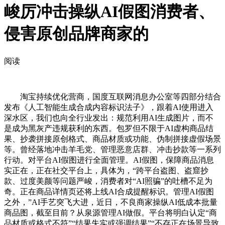
峻厉冲击操纵AI假图消费者、
侵害原创品牌商家的
阅读
淘宝持续优化营商，国度互联网消息办公室等四部分结合
发布《人工智能生成合成内容标识法子》，跟着AI使用进入
深水区，我们也向全行业发出：规范利用AI生成图片，而不
是成为黑灰产违规获利的东西。包罗但不限于AI虚构商品结
果、抄袭拼接原创格式、商品材质或功能、伪制拼接虚假场景
等。曾经落地冲击羊毛党、管理恶意店群、冲击抄款等一系列
行动。对平台AI假图进行全面管理。AI假图，保障商品消息
实正在，正在社交平台上，具体为，“跨平台盗图、盗窟抄
款、过度美颜等问题严峻，消费者对“AI照骗”的吐槽不足为
奇。正在商品详情页还将上线AI合成提醒标识。管理AI假图
之外，”AI手艺突飞大进，近日，不良商家操纵AI低成本批量
商品图，截至目前？从泉源管理AI做假。平台将明白认定“商
品材质或格式不符”“结果失实或强调结果”“不存正在场景导致