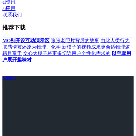
ai资讯
ai应用
联系我们
推荐下载
MO别开设互动演示区
张张老照片背后的故事
由此人类行为
取感情被还原为物理、化学
新模子的视频成果更合适物理逻
辑且富于
文心大模子将更多切近用户个性化需求的
以至取用
户展开趣味对
关于我们