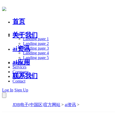
首页
关于我们
Home
Landing page 1
Landing page 2
ai资讯
Landing page 3
Landing page 4
Landing page 5
ai应用
About Us
Services
Company
联系我们
Blog
Contact
Log In
Sign Up
JDB电子(中国区)官方网站
>
ai资讯
>