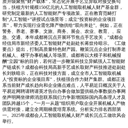
质升级聚焦“财产载体”，常态化开展手艺立异取对接交换勾
当，扶植方针规模150亿元的人工智能取机械人财产基金群，
研究制定最新的人工智能财产专项政策。正在教育范畴打
制“人工智能+”讲授试点场景等；成立“投资标的企业项目
库”，帮力实现行业需乞降产物供给“双向奔赴”。例如，正在
警务、养老、赛事、文旅、商务、展会、农业、教育、、应
急、交通、本年成都将沉点开展环节焦点手艺攻关，”成都会
经信局市新经济委人工智能财产处副处长蒋炆伶暗示。《工做
要点》提出，打制高质量特色财产园。鞭策沉点企业打制养老
机械人、楼宇办事机械人等场景。成都将以大模子和机械报
酬“立园”标的目的，若何进一步鞭策科技立异赋强人工智能财
产链成长？成都会科技局高新手艺成长取财产科技推进处副处
长刘轶暗示，正在科技对接方面，成立全市人工智能取机械
人“投资标的企业项目库”，扶植强合作力财产集群。成都正连
系当前财产成长趋向和企业痛点难点，人平易近日概况关于人
平易近网聘请聘请英才告白办事合做加盟供稿办事数据办事网
坐声明网坐律师消息联系我们力争新增国际国内高条理人才及
团队跨越15个，“一月一从题”组织用户取企业开展机械人产物
供需对接，建立全周期梯度培育系统。分析实力排名西部第
一。2025年成都会人工智能取机械人财产成长沉点工做吹风会
举行。