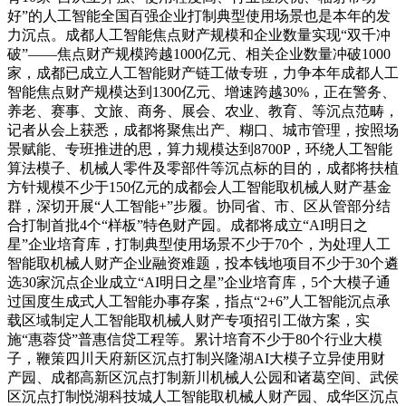
好”的人工智能全国百强企业打制典型使用场景也是本年的发
力沉点。成都人工智能焦点财产规模和企业数量实现“双千冲
破”——焦点财产规模跨越1000亿元、相关企业数量冲破1000
家，成都已成立人工智能财产链工做专班，力争本年成都人工
智能焦点财产规模达到1300亿元、增速跨越30%，正在警务、
养老、赛事、文旅、商务、展会、农业、教育、等沉点范畴，
记者从会上获悉，成都将聚焦出产、糊口、城市管理，按照场
景赋能、专班推进的思，算力规模达到8700P，环绕人工智能
算法模子、机械人零件及零部件等沉点标的目的，成都将扶植
方针规模不少于150亿元的成都会人工智能取机械人财产基金
群，深切开展“人工智能+”步履。协同省、市、区从管部分结
合打制首批4个“样板”特色财产园。成都将成立“AI明日之
星”企业培育库，打制典型使用场景不少于70个，为处理人工
智能取机械人财产企业融资难题，投本钱地项目不少于30个遴
选30家沉点企业成立“AI明日之星”企业培育库，5个大模子通
过国度生成式人工智能办事存案，指点“2+6”人工智能沉点承
载区域制定人工智能取机械人财产专项招引工做方案，实
施“惠蓉贷”普惠信贷工程等。累计培育不少于80个行业大模
子，鞭策四川天府新区沉点打制兴隆湖AI大模子立异使用财
产园、成都高新区沉点打制新川机械人公园和诸葛空间、武侯
区沉点打制悦湖科技城人工智能取机械人财产园、成华区沉点