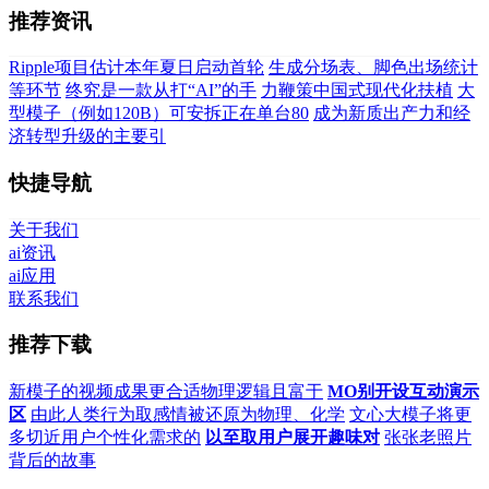
推荐资讯
Ripple项目估计本年夏日启动首轮
生成分场表、脚色出场统计
等环节
终究是一款从打“AI”的手
力鞭策中国式现代化扶植
大
型模子（例如120B）可安拆正在单台80
成为新质出产力和经
济转型升级的主要引
快捷导航
关于我们
ai资讯
ai应用
联系我们
推荐下载
新模子的视频成果更合适物理逻辑且富于
MO别开设互动演示
区
由此人类行为取感情被还原为物理、化学
文心大模子将更
多切近用户个性化需求的
以至取用户展开趣味对
张张老照片
背后的故事