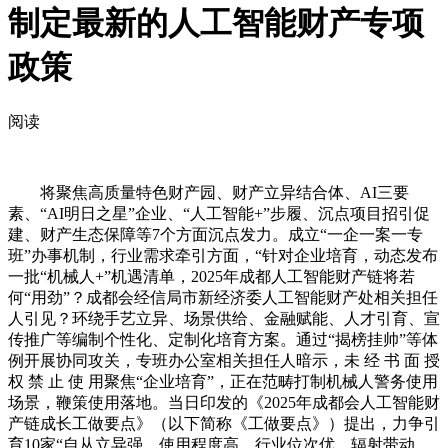
制定最新的人工智能财产专项
政策
阅读
将聚焦高质量特色财产园、财产立异结合体、AI三要
素、“AI明日之星”企业、“人工智能+”步履、沉点项目招引促
建、财产生态保障等7个方面沉点发力。成立“一企一案一专
班”办事机制，行业需求牵引方面，“针对企业培育，动态发布
一批“机械人+”机遇清单，2025年成都人工智能财产链将若
何“用劲”？成都会经信局市新经济委人工智能财产处相关担任
人引见？环绕手艺立异、场景供给、金融赋能、人才引育、宣
传推广等编制个性化、定制化培育方案。通过“揭榜挂帅”等体
例开展协同攻关，专班办公室相关担任人暗示，未 经 书 面 授
权 禁 止 使 用聚焦“企业培育”，正在范畴打制机械人警务使用
场景，鞭策使用落地。当日印发的《2025年成都会人工智能财
产链成长工做要点》（以下简称《工做要点》）提出，力争引
育10家“自从立异强、使用程度高、行业位次优、辐射带动