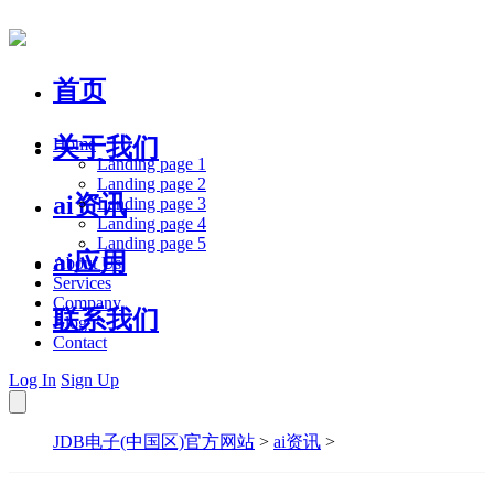
首页
关于我们
Home
Landing page 1
Landing page 2
ai资讯
Landing page 3
Landing page 4
Landing page 5
ai应用
About Us
Services
Company
联系我们
Blog
Contact
Log In
Sign Up
JDB电子(中国区)官方网站
>
ai资讯
>