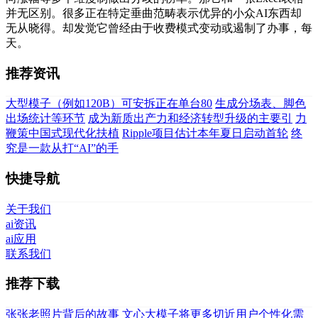
并无区别。很多正在特定垂曲范畴表示优异的小众AI东西却
无从晓得。却发觉它曾经由于收费模式变动或遏制了办事，每
天。
推荐资讯
大型模子（例如120B）可安拆正在单台80
生成分场表、脚色
出场统计等环节
成为新质出产力和经济转型升级的主要引
力
鞭策中国式现代化扶植
Ripple项目估计本年夏日启动首轮
终
究是一款从打“AI”的手
快捷导航
关于我们
ai资讯
ai应用
联系我们
推荐下载
张张老照片背后的故事
文心大模子将更多切近用户个性化需