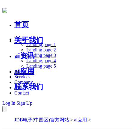
首页
关于我们
Home
Landing page 1
Landing page 2
ai资讯
Landing page 3
Landing page 4
Landing page 5
ai应用
About Us
Services
Company
联系我们
Blog
Contact
Log In
Sign Up
JDB电子(中国区)官方网站
>
ai应用
>