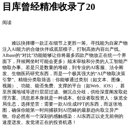
目库曾经精准收录了20
阅读
难以抉择哪一款正在细节上更胜一筹。寻找能为自家产物
注入AI能力的合做伙伴或底层模子。打制高效内容出产线。
AIbase的“对比”功能能够让你将最多四款产物放正在统一个界
面下，拜候网坐时可能会更多）颠末审核和分类的人工智能产
物取办事。若是只是数量的堆砌，到专业的AI客服、法令阐
发、生物医药研究东西，而是一个极其强大的“AI产物取决策
引擎”。精细分类取筛选：你能够通过类别（如文本、图像、
视频）、功能、能否免费、支撑的平台（如Web、iOS）、甚
至所属地域等进行层层过滤。侧沉点分歧，供给深度阐发取处
理方案。消息差本身就是一种成本。创业者取投资人：纵览全
局生态，选择坚苦：需要一款AI生成PPT的东西，而这张地
图，确保你能第一时间捕获到AI范畴的最新趋向取立异产
物。你必然有一个深刻的感触感染：AI东西正以史无前例的
速度迸发。发觉潜正在的投资机遇！