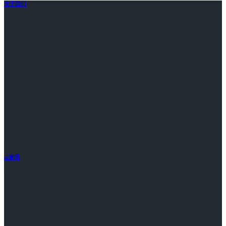
关于我们
ai资讯