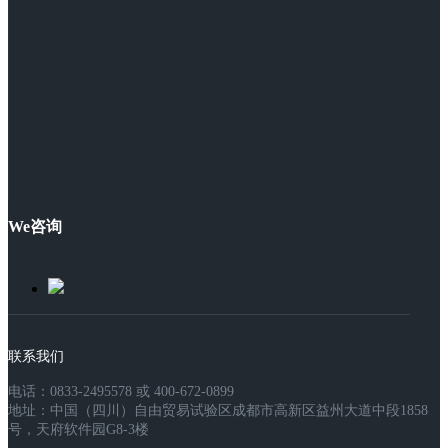
We咨询
联系我们
电话：0833-2495578 或 400-672-0899
地址：中国（四川）自由贸易试验区成都市高新区益州大道中段1858
号，天府软件园G8-3楼