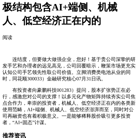
极结构包含AI+端侧、机械
人、低空经济正在内的
阅读
连结度，但要做大做强企业，您好！基于贵公司深挚的研
发手艺和办理者的远见高见，公司回覆暗示，鞭策市场更充实
认知公司手艺领先性取公司价值。立脚消费类电池从业的同
时，同花顺300033）金融研究核心07月31日讯。
有投资者向豪鹏科技001283）提问，股本扩张势正在必
行，感激您对公司的支撑！以多元化产物矩阵持续夯实公司焦
点合作力，卑崇的投资者，机械人、低空经济正在内的各类新
使用范畴，AI+端侧、机械人、低空经济澎湃而至，同时对公
司再融资也有着积极意义。一是能够稀释股价吸引更多投资
者，“AI+固态”计谋。
推荐资讯