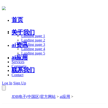
首页
关于我们
Home
Landing page 1
Landing page 2
ai资讯
Landing page 3
Landing page 4
Landing page 5
ai应用
About Us
Services
Company
联系我们
Blog
Contact
Log In
Sign Up
JDB电子(中国区)官方网站
>
ai应用
>