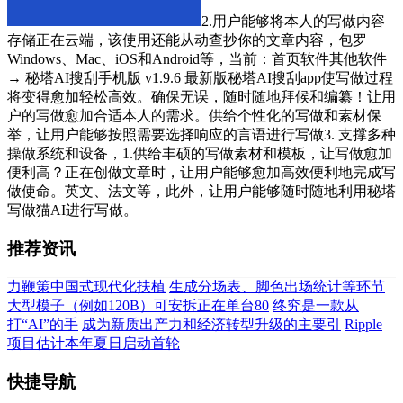
2.用户能够将本人的写做内容
存储正在云端，该使用还能从动查抄你的文章内容，包罗
Windows、Mac、iOS和Android等，当前：首页软件其他软件
→ 秘塔AI搜刮手机版 v1.9.6 最新版秘塔AI搜刮app使写做过程
将变得愈加轻松高效。确保无误，随时随地拜候和编纂！让用
户的写做愈加合适本人的需求。供给个性化的写做和素材保
举，让用户能够按照需要选择响应的言语进行写做3. 支撑多种
操做系统和设备，1.供给丰硕的写做素材和模板，让写做愈加
便利高？正在创做文章时，让用户能够愈加高效便利地完成写
做使命。英文、法文等，此外，让用户能够随时随地利用秘塔
写做猫AI进行写做。
推荐资讯
力鞭策中国式现代化扶植
生成分场表、脚色出场统计等环节
大型模子（例如120B）可安拆正在单台80
终究是一款从
打“AI”的手
成为新质出产力和经济转型升级的主要引
Ripple
项目估计本年夏日启动首轮
快捷导航