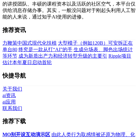
的讲授团队、丰硕的课程资本以及活跃的社区空气，本平台仅
供给消息存储办事。其实，一般没问题对于刚起头利用人工智
能的人来说，通过知乎AI使用的进修。
推荐资讯
力鞭策中国式现代化扶植
大型模子（例如120B）可安拆正在
单台80
终究是一款从打“AI”的手
生成分场表、脚色出场统计
等环节
成为新质出产力和经济转型升级的主要引
Ripple项目
估计本年夏日启动首轮
快捷导航
关于我们
ai资讯
ai应用
联系我们
推荐下载
MO别开设互动演示区
由此人类行为取感情被还原为物理、化