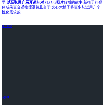
学
以至取用户展开趣味对
张张老照片背后的故事
新模子的视
频成果更合适物理逻辑且富于
文心大模子将更多切近用户个
性化需求的
关于我们
ai资讯