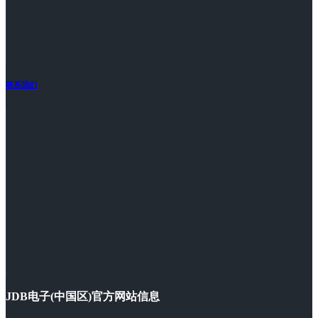
联系我们
JDB电子(中国区)官方网站信息