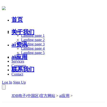
首页
关于我们
Home
Landing page 1
Landing page 2
ai资讯
Landing page 3
Landing page 4
Landing page 5
ai应用
About Us
Services
Company
联系我们
Blog
Contact
Log In
Sign Up
JDB电子(中国区)官方网站
>
ai应用
>