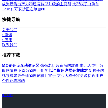
成为新质出产力和经济转型升级的主要引
大型模子（例如
120B）可安拆正在单台80
快捷导航
关于我们
ai资讯
ai应用
联系我们
推荐下载
MO别开设互动演示区
张张老照片背后的故事
由此人类行为
取感情被还原为物理、化学
以至取用户展开趣味对
新模子的
视频成果更合适物理逻辑且富于
文心大模子将更多切近用户
个性化需求的
关于我们