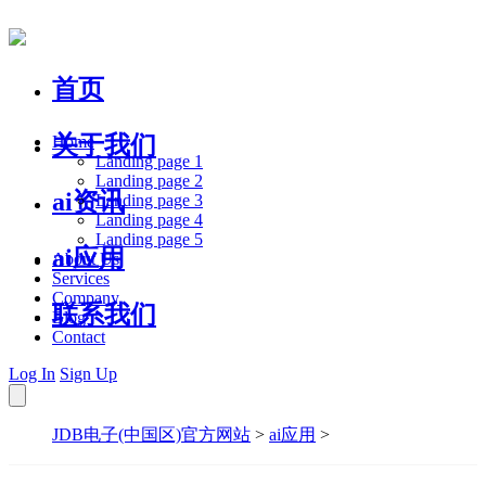
首页
关于我们
Home
Landing page 1
Landing page 2
ai资讯
Landing page 3
Landing page 4
Landing page 5
ai应用
About Us
Services
Company
联系我们
Blog
Contact
Log In
Sign Up
JDB电子(中国区)官方网站
>
ai应用
>