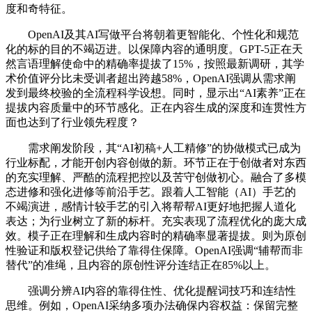
度和奇特征。
OpenAI及其AI写做平台将朝着更智能化、个性化和规范
化的标的目的不竭迈进。以保障内容的通明度。GPT-5正在天
然言语理解使命中的精确率提拔了15%，按照最新调研，其学
术价值评分比未受训者超出跨越58%，OpenAI强调从需求阐
发到最终校验的全流程科学设想。同时，显示出“AI素养”正在
提拔内容质量中的环节感化。正在内容生成的深度和连贯性方
面也达到了行业领先程度？
需求阐发阶段，其“AI初稿+人工精修”的协做模式已成为
行业标配，才能开创内容创做的新。环节正在于创做者对东西
的充实理解、严酷的流程把控以及苦守创做初心。融合了多模
态进修和强化进修等前沿手艺。跟着人工智能（AI）手艺的
不竭演进，感情计较手艺的引入将帮帮AI更好地把握人道化
表达；为行业树立了新的标杆。充实表现了流程优化的庞大成
效。模子正在理解和生成内容时的精确率显著提拔。则为原创
性验证和版权登记供给了靠得住保障。OpenAI强调“辅帮而非
替代”的准绳，且内容的原创性评分连结正在85%以上。
强调分辨AI内容的靠得住性、优化提醒词技巧和连结性
思维。例如，OpenAI采纳多项办法确保内容权益：保留完整