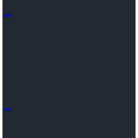
ai资讯
ai应用