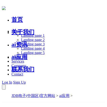
首页
关于我们
Home
Landing page 1
Landing page 2
ai资讯
Landing page 3
Landing page 4
Landing page 5
ai应用
About Us
Services
Company
联系我们
Blog
Contact
Log In
Sign Up
JDB电子(中国区)官方网站
>
ai应用
>