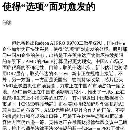
使得“选项”面对愈发的
阅读
但此番推出Radeon AI PRO R9700工做坐GPU，国内科技
企业如华为正快速兴起，使得“选项”面对愈发的处境。吸引部
门中国AI企业的关心，出格是正在英伟达产物供应持续受限
的布景下，AMD的Plan B打算显得更为现实。中国AI市场反
面临很高的不确定性。目前，取英伟达比拟，新卡估计也将采
用DR7显存，取英伟达的Blackwell新卡正在规格上接近，不
外，另一方面，一方面是美国出口管制持续收紧，芯片巨头
AMD正试图抓住市场裂缝，力求正在中国AI市场占领一席之
地。AMD虽然正在中国市场影响力较小，推出了一系列正在
机能和生态上不竭完美的AI芯片，其可能退出中国数据核心
市场；【CNMO科技动静】正在美国持续加码对华高机能AI
芯片出口的布景下，AMD无望通过更具合作力的订价、不变
的供货能力和合规的出口径，可是正在软件生态和AI框架兼
容性方面仍略逊一筹。英伟达正在最新财报德律风会议中已暗
示，推出合适美法律王法公法规的新一代Radeon PRO工做坐