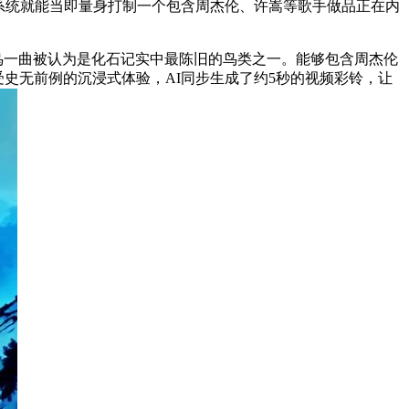
系统就能当即量身打制一个包含周杰伦、许嵩等歌手做品正在内
鸟一曲被认为是化石记实中最陈旧的鸟类之一。能够包含周杰伦
受史无前例的沉浸式体验，AI同步生成了约5秒的视频彩铃，让