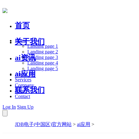
首页
关于我们
Home
Landing page 1
Landing page 2
ai资讯
Landing page 3
Landing page 4
Landing page 5
ai应用
About Us
Services
Company
联系我们
Blog
Contact
Log In
Sign Up
JDB电子(中国区)官方网站
>
ai应用
>