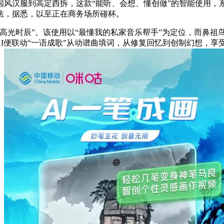
国风汉服到高定西拆，这款“能听、会想、懂创做”的智能使用，
法，据悉，以至正在商务场所碰杯。
光时辰”。该使用以“最懂我的私家音乐帮手”为定位，而鼻祖
I便联动“一语成歌”从动谱曲填词，从修复回忆到创制幻想，享