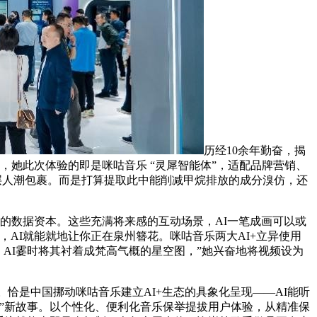
历经10余年勤奋，揭
外，她此次体验的即是咪咕音乐 “灵犀智能体”，适配品牌营销、
层人潮包裹。而是打算提取此中能削减甲烷排放的成分溴仿，还
的数据资本。这些充满将来感的互动场景，AI一笔成画可以或
，AI就能就地让你正在泉州簪花。咪咕音乐两大AI+立异使用
，AI霎时将其衬着成梵高气概的星空图，”她兴奋地将视频设为
。恰是中国挪动咪咕音乐建立AI+生态的具象化呈现——AI能听
”新故事。以个性化、便利化音乐保举提拔用户体验，从精准保