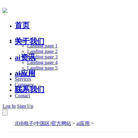
首页
关于我们
Home
Landing page 1
Landing page 2
ai资讯
Landing page 3
Landing page 4
Landing page 5
ai应用
About Us
Services
Company
联系我们
Blog
Contact
Log In
Sign Up
JDB电子(中国区)官方网站
>
ai应用
>