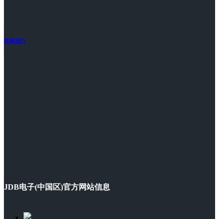
联系我们
JDB电子(中国区)官方网站信息