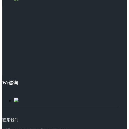
We咨询
联系我们