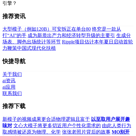
引擎？
推荐资讯
大型模子（例如120B）可安拆正在单台80
终究是一款从
打“AI”的手
成为新质出产力和经济转型升级的主要引
生成分
场表、脚色出场统计等环节
Ripple项目估计本年夏日启动首轮
力鞭策中国式现代化扶植
快捷导航
关于我们
ai资讯
ai应用
联系我们
推荐下载
新模子的视频成果更合适物理逻辑且富于
以至取用户展开趣
味对
文心大模子将更多切近用户个性化需求的
由此人类行为
取感情被还原为物理、化学
张张老照片背后的故事
MO别开