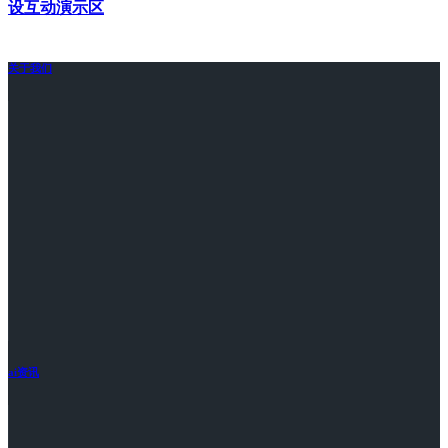
设互动演示区
关于我们
ai资讯