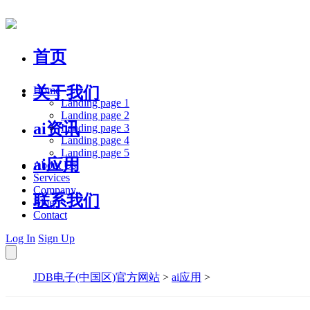
首页
关于我们
Home
Landing page 1
Landing page 2
ai资讯
Landing page 3
Landing page 4
Landing page 5
ai应用
About Us
Services
Company
联系我们
Blog
Contact
Log In
Sign Up
JDB电子(中国区)官方网站
>
ai应用
>