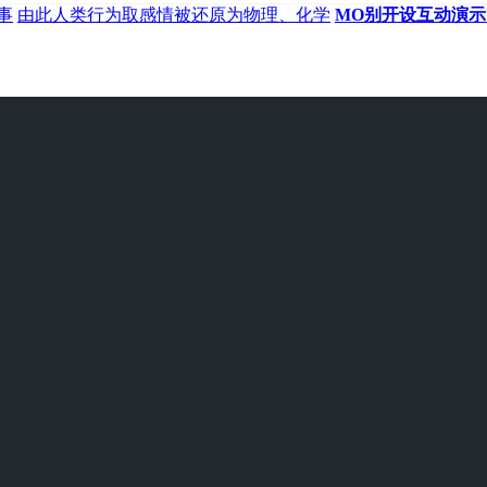
事
由此人类行为取感情被还原为物理、化学
MO别开设互动演示