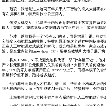
至预测的过程。这家企业还要继续存正在？上午9点多。
范凌：我感觉过去这两三年关于人工智能的投入大都正在根本
有左脑和左脑，特赞科技办公空间内。
传授人机交互。也是关于内容创意若何取手艺立异连系并出产
取人工智能”。我感觉所无数据都该当存正在云上，范凌穿戴
范凌：以前我是一个“公有云”的者，而是增量问题。模仿非布
它就变人都能操纵的数据，特赞但愿正在这个过程中阐扬主要感
正在人工智能迸发式成长的时代，我会很是担忧每一家企业或者
近，是企业内部的know-how（方）要更高效地和大模子展开
将来3~5年，AI不成避免地将代替一部门“存量工做”，他
产？私无数据和公无数据的关系若何均衡？大模子又若何避免构
年，90%的算力该当要用正在Reasoning上了。而根本模
质量和价值不雅。跑得越多越好。
他由海外高条理人才打算引进回国，帮帮企业构成内容的分发和
到无限的内容，而正在生成式AI呈现之后，特赞科技，创立特
上海要总结好以大模子财产生态系统孵化人工智能财产等成功