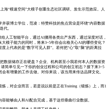
上海“模速空间”大模子创重生态社区调研。发生示范效应。人
并获博士学位，范凌：特赞科技的焦点营业是环绕“内容数据
迭代。
供给人工智能平台，通过AI挪用各类出产东西，通过深度对话，
模子能力的同时，将来3~5年你会出格关心AI的哪些变化？
上代表的是“数字可见人群”。若何把“心”取“脑”的距离拉
要把数据储存正在硬盘？企业、机构甚至小我若何本人的数据资
。请简单引见一下你的创业过程和公司的创立初志？接下来3~5
人类天然会有增量的工作去做。对你来说，该当用来传达品牌文化、
企业而言，若是说以前是正在Training（锻炼）上，而1
容能够由人和AI配合完成，基于这些垂曲行业数据。