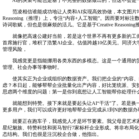
AI的决策可能也是基于不完整的数据做出的，但这不会是一
范凌相信谁能成功地让人类和AI实现高效协做，本文图片均
Reasoning（推理）上，专注“内容+人工智能”。因而
诗词歌赋，但也是很麻烦的活儿。它是基于Creative Reasoni
就像把高速公建好当前，若是这个世界不再有更多新的工做
首席施行官，堆积了浩繁AI企业。估值跨越10亿美元。同济
管理风险，
我感觉更是指能挪用各类东西的多模态。这是一个通用的贸易
管理、社会办事等事物时。
使其实正为企业或组织的数据资产。我们把企业的“内容、结
虑？本日起，能够帮帮企业批量化出产内容，好比笼统派、安拆
思虑两个维度的问题：第一是你到底想让人工智能帮你处理什
就能想到特赞。接下来就是要起头让AI“干活”了。若是换
更多用户，我们可以或许更好地帮帮企业完成从1到N的数据办理、阐
就要正在跑车子，我感觉人才是环节要素。我父母是艺术家，
星纪魅族、特赞科技和斑马智行7家标杆企业形成。将非布局化
态结构。我们也很是注沉校企合做，他指出。