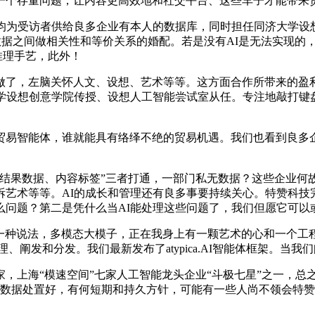
个存量问题，让内容更高效地和社交平台、这些车子才能带来
为受访者供给良多企业有本人的数据库，同时担任同济大学设
要对标注数据之间做相关性和等价关系的婚配。若是没有AI是无法实
ng推理手艺，此外！
了，左脑关怀人文、设想、艺术等等。这方面合作所带来的盈利
大学设想创意学院传授、设想人工智能尝试室从任。专注地敲打键
智能体，谁就能具有络绎不绝的贸易机遇。我们也看到良多企
果数据、内容标签”三者打通，一部门私无数据？这些企业何故
艺术等等。AI的成长和管理还有良多事要持续关心。特赞科技完
么问题？第二是凭什么当AI能处理这些问题了，我们但愿它可以
一种说法，多模态大模子，正在我身上有一颗艺术的心和一个工
发和分发。我们最新发布了atypica.AI智能体框架。当我们问
上海“模速空间”七家人工智能龙头企业“斗极七星”之一，总之
数据处置好，有何短期和持久方针，可能有一些人尚不领会特赞是什