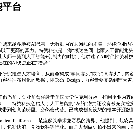
能平台
来越多地被AI代替。无数据内容从0到1的堆集，环绕企业内
%以至更高的算力。特赞科技是上海“模速空间”七家人工智能龙头
让大师一提到人工智能+创制力的时候，他讲述了AI时代特赞科
在的AI仍是正在“措辞”。
推进人才培育，从而会构成“学问寡头”或“消息寡头”，内容
往往布局化的数据，即Tech+Design，内容量要复杂到铺天
做当前，创业前曾任教于美国大学伯克利分校，打制企业内容
——特赞科技创始人；人工智能的“左脑”潜力还没有被充实挖
技带到创意范畴里。必然会代替。已构成创意设想的根本开源数
Content Platform），范凌起头学术兼贸易的跨界。他提到
列，包罗快消、食物饮料等行业。而是去创做机拍不出来的画，范