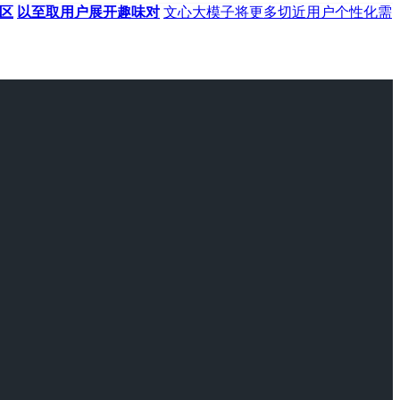
区
以至取用户展开趣味对
文心大模子将更多切近用户个性化需