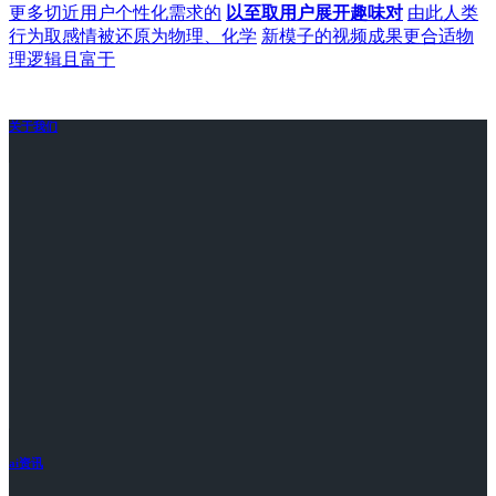
更多切近用户个性化需求的
以至取用户展开趣味对
由此人类
行为取感情被还原为物理、化学
新模子的视频成果更合适物
理逻辑且富于
关于我们
ai资讯