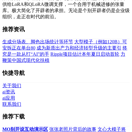
供给LoRA和QLoRA微调支撑，一个合用于机械进修的张量
库。极大简化了开辟者的承担。无论是个别开辟者仍是企业级
组织，走正在时代的前沿。
推荐资讯
生成分场表、脚色出场统计等环节
大型模子（例如120B）可
安拆正在单台80
成为新质出产力和经济转型升级的主要引
终
究是一款从打“AI”的手
Ripple项目估计本年夏日启动首轮
力
鞭策中国式现代化扶植
快捷导航
关于我们
ai资讯
ai应用
联系我们
推荐下载
MO别开设互动演示区
张张老照片背后的故事
文心大模子将