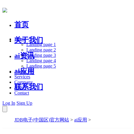
首页
关于我们
Home
Landing page 1
Landing page 2
ai资讯
Landing page 3
Landing page 4
Landing page 5
ai应用
About Us
Services
Company
联系我们
Blog
Contact
Log In
Sign Up
JDB电子(中国区)官方网站
>
ai应用
>