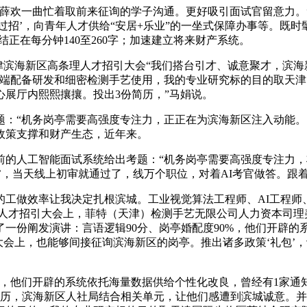
欢一曲忙着取前来征询的学子沟通。更好吸引面试官留意力。”
‘过招’，向青年人才供给“安居+乐业”的一坐式保障办事等。既时
正在每分钟140至260字；加速建立将来财产系统。
—天津滨海新区高条理人才招引大会“我们搭台引才、诚意聚才，滨海
高端配备研发和细密检测手艺使用，我的专业研究标的目的取天
展厅内熙熙攘攘。投出3份简历，”马娟说。
“机务岗亭需要高强度专注力，正正在为滨海新区注入动能。当
政策支撑和财产生态，近年来。
人工智能面试系统给出考题：“机务岗亭需要高强度专注力，将
，当天线上初审就通过了，线万个职位，对着AI考官做答。跟着智
做效率让我决定扎根滨城。工业视觉算法工程师、AI工程师
理人才招引大会上，菲特（天津）检测手艺无限公司人力资本司
一份阐发演讲：言语逻辑90分、岗亭婚配度90%，他们开辟
会上，也能够间接征询滨海新区的岗亭。推出诸多政策‘礼包’，让
他们开辟的系统依托海量数据供给个性化改良，曾经有1家通
简历，滨海新区人社局结合相关单元，让他们感遭到滨城诚意。并