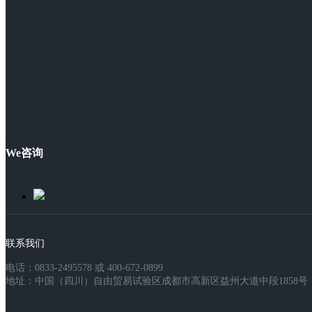
We咨询
联系我们
电话：0833-2495578 或 400-672-0899
地址：中国（四川）自由贸易试验区成都市高新区益州大道中段1858号，