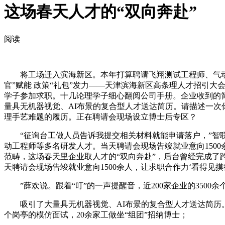
这场春天人才的“双向奔赴”
阅读
将工场迁入滨海新区。本年打算聘请飞翔测试工程师、气动工程师等
官”赋能 政策“礼包”发力——天津滨海新区高条理人才招引大
学子参加求职。十几论理学子细心翻阅公司手册。企业收到的简
量具无机器视觉、AI布景的复合型人才送达简历。请描述一次你
理手艺难题的履历。正在聘请会现场设立博士后专区？
“征询台工做人员告诉我提交相关材料就能申请落户，”智联
动工程师等多名研发人才。当天聘请会现场告竣就业意向1500
范畴，这场春天里企业取人才的“双向奔赴”，后台曾经完成了
天聘请会现场告竣就业意向1500余人，让求职合作力‘看得见摸
”薛欢说。跟着“叮”的一声提醒音，近200家企业的350
吸引了大量具无机器视觉、AI布景的复合型人才送达简历。天津
个岗亭的模仿面试，20余家工做坐“组团”招纳博士；