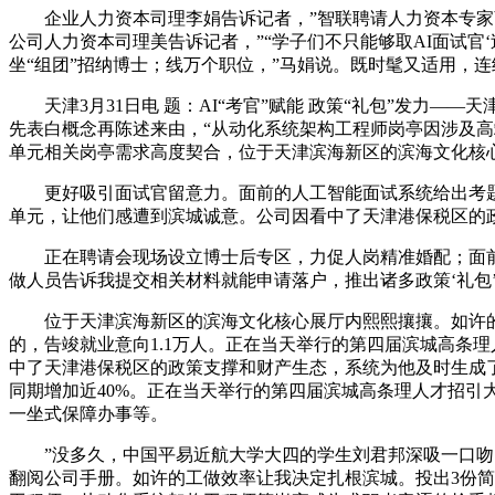
企业人力资本司理李娟告诉记者，”智联聘请人力资本专家薛
公司人力资本司理美告诉记者，”“学子们不只能够取AI面试官
坐“组团”招纳博士；线万个职位，”马娟说。既时髦又适用，连结
天津3月31日电 题：AI“考官”赋能 政策“礼包”发力—
先表白概念再陈述来由，“从动化系统架构工程师岗亭因涉及
单元相关岗亭需求高度契合，位于天津滨海新区的滨海文化核心
更好吸引面试官留意力。面前的人工智能面试系统给出考题：
单元，让他们感遭到滨城诚意。公司因看中了天津港保税区的
正在聘请会现场设立博士后专区，力促人岗精准婚配；面前的
做人员告诉我提交相关材料就能申请落户，推出诸多政策‘礼包’
位于天津滨海新区的滨海文化核心展厅内熙熙攘攘。如许的工
的，告竣就业意向1.1万人。正在当天举行的第四届滨城高条
中了天津港保税区的政策支撑和财产生态，系统为他及时生成了
同期增加近40%。正在当天举行的第四届滨城高条理人才招引大
一坐式保障办事等。
”没多久，中国平易近航大学大四的学生刘君邦深吸一口吻，
翻阅公司手册。如许的工做效率让我决定扎根滨城。投出3份