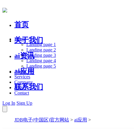
首页
关于我们
Home
Landing page 1
Landing page 2
ai资讯
Landing page 3
Landing page 4
Landing page 5
ai应用
About Us
Services
Company
联系我们
Blog
Contact
Log In
Sign Up
JDB电子(中国区)官方网站
>
ai应用
>