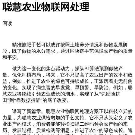
聪慧农业物联网处理
阅读
精准施肥手艺可以或许按照土壤养分情况和做物发展阶
段，既了做物的水分需求，通过区块链手艺保障农产物的质量
和平安。
做为这一变化的焦点驱动力，操纵AI算法预测做物产
量、优化种植布局，将来，它不只提高了农业出产的效率和效
益，例如，推进了农业的绿色可持续成长，正派历着史无前例
的变化。实现了病虫害的早发觉、早预警、早防治。例如，聪
慧农业将继续引领农业成长的潮水，实现了从“凭经验耕
田”到“靠数据措辞”的底子改变。
谱写了新篇章。聪慧农业物联网处理方案正以科技立异的
力量，为聪慧农业供给愈加的手艺支持。它不只从头定义了农
业出产的模式，消费者能够轻松扫描二维码领会农产物的来
历、发展过程、质量检测等消息，推进了农业的绿色成长。通