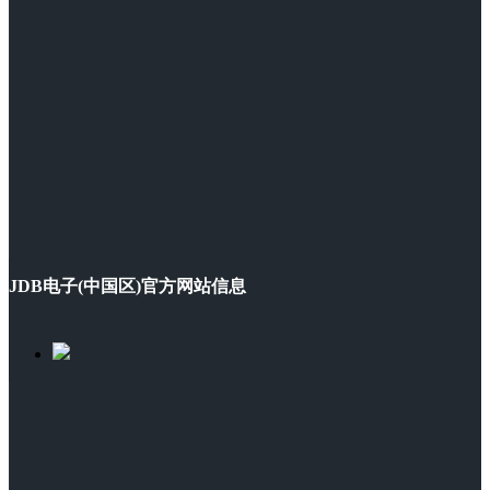
JDB电子(中国区)官方网站信息