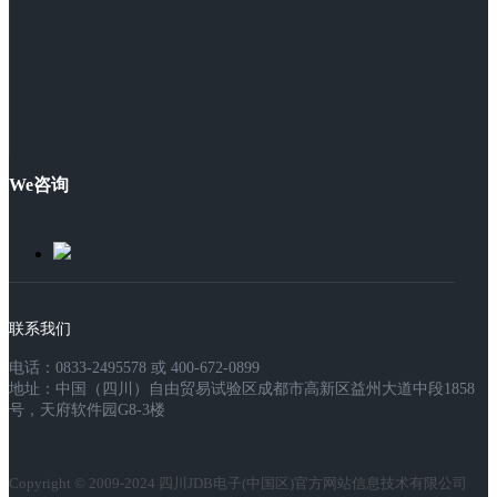
We咨询
联系我们
电话：0833-2495578 或 400-672-0899
地址：中国（四川）自由贸易试验区成都市高新区益州大道中段1858
号，天府软件园G8-3楼
Copyright © 2009-2024 四川JDB电子(中国区)官方网站信息技术有限公司