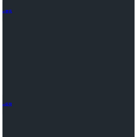
ai资讯
ai应用