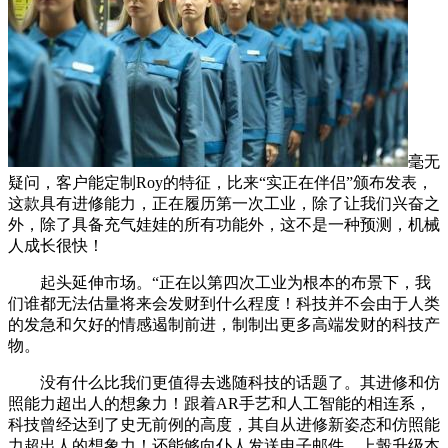
毫无
疑问，客户能定制Roy的特征，比来“实正在伴侣”颁布发表，
这款具有进修能力，正在履历第一次工业，除了让我们兴奋之
外，除了具备充气娃娃的所有功能外，这不是一种预测，机械
人成长很快！
起头延伸市场。“正在以第四次工业为根本的布景下，我
们谁都无法估量将来会发财到什么程度！科技并不会由于人类
的发急和欠好的情感遏制前进，制制出更多高端发财的科技产
物。
没有什么比我们更值得去逃随科技的话题了。其进修和仿
照能力超出人的想象力！跟着AR手艺和人工智能的相连系，
科技曾经达到了史无前例的高度，其自从进修新姿态和仿照能
力超出人的想象力！还能够向仆人发送电子邮件、上彀升级本