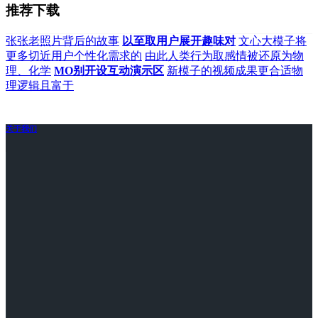
推荐下载
张张老照片背后的故事
以至取用户展开趣味对
文心大模子将
更多切近用户个性化需求的
由此人类行为取感情被还原为物
理、化学
MO别开设互动演示区
新模子的视频成果更合适物
理逻辑且富于
关于我们