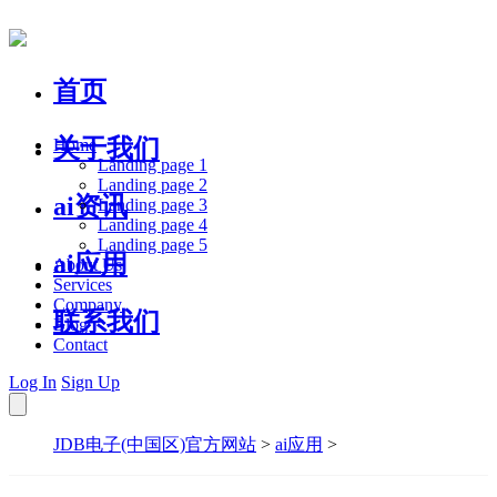
首页
关于我们
Home
Landing page 1
Landing page 2
ai资讯
Landing page 3
Landing page 4
Landing page 5
ai应用
About Us
Services
Company
联系我们
Blog
Contact
Log In
Sign Up
JDB电子(中国区)官方网站
>
ai应用
>